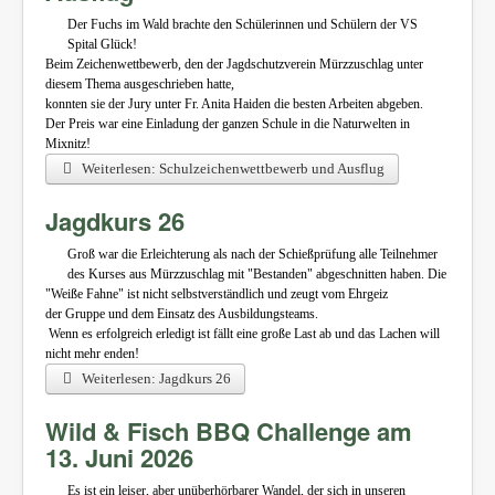
Der Fuchs im Wald brachte den Schülerinnen und Schülern der VS
Spital Glück!
Beim Zeichenwettbewerb, den der Jagdschutzverein Mürzzuschlag unter
diesem Thema ausgeschrieben hatte,
konnten sie der Jury unter Fr. Anita Haiden die besten Arbeiten abgeben.
Der Preis war eine Einladung der ganzen Schule in die Naturwelten in
Mixnitz!
Weiterlesen: Schulzeichenwettbewerb und Ausflug
Jagdkurs 26
Groß war die Erleichterung als nach der Schießprüfung alle Teilnehmer
des Kurses aus Mürzzuschlag mit "Bestanden" abgeschnitten haben. Die
"Weiße Fahne" ist nicht selbstverständlich und zeugt vom Ehrgeiz
der Gruppe und dem Einsatz des Ausbildungsteams.
Wenn es erfolgreich erledigt ist fällt eine große Last ab und das Lachen will
nicht mehr enden!
Weiterlesen: Jagdkurs 26
Wild & Fisch BBQ Challenge am
13. Juni 2026
Es ist ein leiser, aber unüberhörbarer Wandel, der sich in unseren