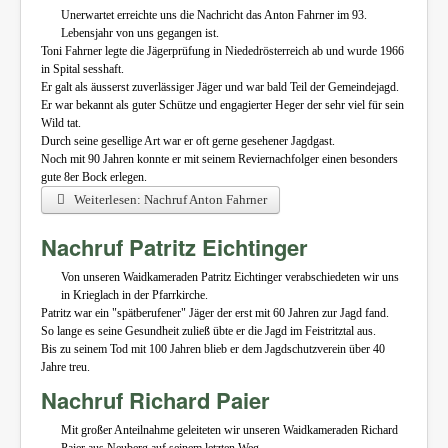
Unerwartet erreichte uns die Nachricht das Anton Fahrner im 93.
Lebensjahr von uns gegangen ist.
Toni Fahrner legte die Jägerprüfung in Niededrösterreich ab und wurde 1966
in Spital sesshaft.
Er galt als äusserst zuverlässiger Jäger und war bald Teil der Gemeindejagd.
Er war bekannt als guter Schütze und engagierter Heger der sehr viel für sein
Wild tat.
Durch seine gesellige Art war er oft gerne gesehener Jagdgast.
Noch mit 90 Jahren konnte er mit seinem Reviernachfolger einen besonders
gute 8er Bock erlegen.
Weiterlesen: Nachruf Anton Fahrner
Nachruf Patritz Eichtinger
Von unseren Waidkameraden Patritz Eichtinger verabschiedeten wir uns
in Krieglach in der Pfarrkirche.
Patritz war ein "spätberufener" Jäger der erst mit 60 Jahren zur Jagd fand.
So lange es seine Gesundheit zuließ übte er die Jagd im Feistritztal aus.
Bis zu seinem Tod mit 100 Jahren blieb er dem Jagdschutzverein über 40
Jahre treu.
Nachruf Richard Paier
Mit großer Anteilnahme geleiteten wir unseren Waidkameraden Richard