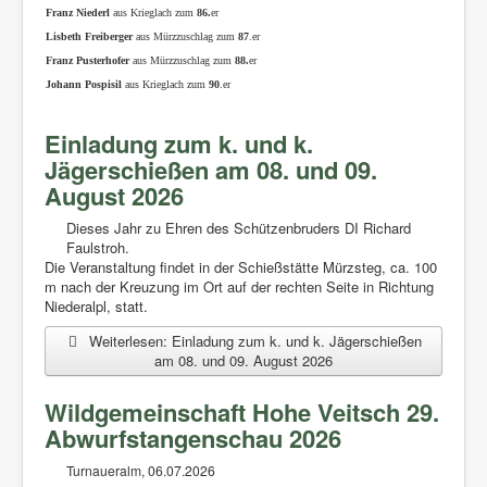
Franz Niederl
aus Krieglach zum
86.
er
Lisbeth Freiberger
aus Mürzzuschlag zum
87
.er
Franz Pusterhofer
aus Mürzzuschlag zum
88.
er
Johann Pospisil
aus Krieglach zum
90
.er
Einladung zum k. und k.
Jägerschießen am 08. und 09.
August 2026
Dieses Jahr zu Ehren des Schützenbruders DI Richard
Faulstroh.
Die Veranstaltung findet in der Schießstätte Mürzsteg, ca. 100
m nach der Kreuzung im Ort auf der rechten Seite in Richtung
Niederalpl, statt.
Weiterlesen: Einladung zum k. und k. Jägerschießen
am 08. und 09. August 2026
Wildgemeinschaft Hohe Veitsch 29.
Abwurfstangenschau 2026
Turnaueralm, 06.07.2026