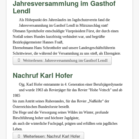
Jahresversammlung im Gasthof
Lendl
Als Höhepunkt des Jahreslaufes im Jagdschutzverein fand die
Jahresversammlung im Gasthof Lendl in Mürzzuschlag statt!
Obmann Spreitzhofer entschuldigte Vizepräsident Fürst, der durch einen
Notfall seines Hundes kurzfristig verhindert war, und begrüßte
Bezirksjägermeister Hannes Fraiß,
Ehrenobmann Hans Schrotthofer und unsere Landesgeschäftsführerin
Schrittwieser, die während der Versammlung zu uns stieß, als Ehrengäste.
Weiterlesen: Jahresversammlung im Gasthof Lendl
Nachruf Karl Hofer
Ojg. Karl Hofer entstammte in 4. Generation einer Berufsjägerdynastie
und wurde 1963 als Revierjäger für das Revier “Hohe Veitsch“ und ab
1985
bis zum Antritt seines Ruhestandes, für das Revier „Naßköhr“ der
Österreichischen Bundesforste bestellt.
Die Hege und die Versorgung seines Wildes im Winter, profunde
Birschführung hoher und höchster Jagdgäste,
als auch die winterliche Fuchsjagd, prägten und erfüllten sein jagdliches
Leben.
Weiterlesen: Nachruf Karl Hofer