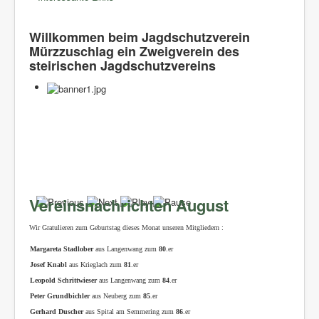
Willkommen beim Jagdschutzverein
Mürzzuschlag ein Zweigverein des
steirischen Jagdschutzvereins
Vereinsnachrichten August
Wir Gratulieren zum Geburtstag dieses Monat unseren Mitgliedern :
Margareta Stadlober
aus Langenwang zum
80
.er
Josef Knabl
aus Krieglach zum
81
.er
Leopold Schrittwieser
aus Langenwang zum
84
.er
Peter Grundbichler
aus Neuberg zum
85
.er
Gerhard Duscher
aus Spital am Semmering zum
86
.er