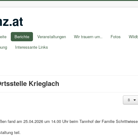
z.at
eite
Berichte
Veranstaltungen
Wir trauern um..
Fotos
Wildb
nung
Interessante Links
tsstelle Krieglach
ießen fand am 25.04.2026 um 14.00 Uhr beim Tannhof der Familie Schrittwiese
altung teil.