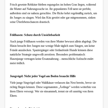
Frisch gesetzte Rehkitze bleiben regungslos im hohen Gras liegen, während
die Mutter auf Nahrungssuche ist. Ihr gepunktetes Fell tarnt sie perfekt,
außerdem sind sie nahezu geruchlos. Die Ricke kehrt regelmäßig zurück, um
ihr Junges zu säugen. Wird das Kitz gestört oder gar mitgenommen, sinken
seine Überlebenschancen drastisch.
Feldhasen: Schutz durch Unsichtbarkeit
Auch junge Feldhasen werden von ihrer Mutter bewusst allein abgelegt. Die
Häsin besucht ihre Jungen nur wenige Male täglich zum Säugen, um keine
Feinde anzulocken. Spaziergänger oder freilaufende Hunde können diese
natürliche Strategie ungewollt zerstören. Besonders problematisch:
Hasenjunge vertragen keine Ersatznahrung – menschliche Aufzucht endet
meist tödlich.
Jungvögel: Nicht jeder Vogel am Boden braucht Hilfe
Viele junge Singvögel oder Waldkäuze verlassen das Nest bereits, bevor sie
richtig fliegen können. Diese sogenannten „Ästlinge“ werden weiterhin von
ihren Eltern versorgt. Wer sie einsammelt, trennt sie oft unnötig von ihren
Eltern.