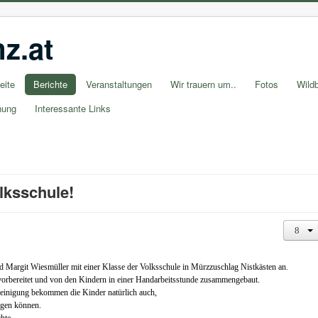
z.at
eite
Berichte
Veranstaltungen
Wir trauern um..
Fotos
Wildb
nung
Interessante Links
lksschule!
nd Margit Wiesmüller mit einer Klasse der Volksschule in Mürzzuschlag Nistkästen an.
orbereitet und von den Kindern in einer Handarbeitsstunde zusammengebaut.
einigung bekommen die Kinder natürlich auch,
ngen können.