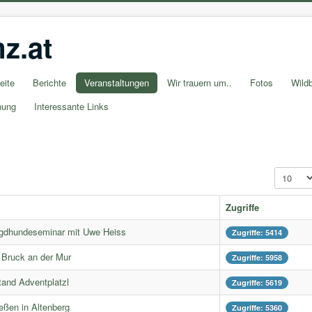
z.at
eite
Berichte
Veranstaltungen
Wir trauern um..
Fotos
Wildb
nung
Interessante Links
Anzeige 
Zugriffe
Jagdhundeseminar mit Uwe Heiss
Zugriffe: 5414
e Bruck an der Mur
Zugriffe: 5958
tand Adventplatzl
Zugriffe: 5619
eßen in Altenberg
Zugriffe: 5360