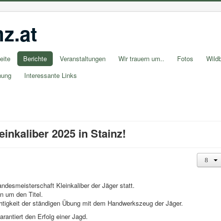
z.at
eite
Berichte
Veranstaltungen
Wir trauern um..
Fotos
Wildb
nung
Interessante Links
inkaliber 2025 in Stainz!
andesmeisterschaft Kleinkaliber der Jäger statt.
n um den Titel.
htigkeit der ständigen Übung mit dem Handwerkszeug der Jäger.
rantiert den Erfolg einer Jagd.