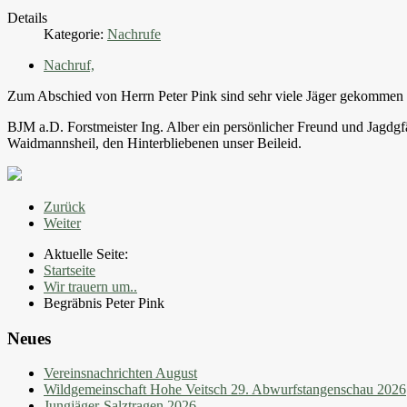
Details
Kategorie:
Nachrufe
Nachruf,
Zum Abschied von Herrn Peter Pink sind sehr viele Jäger gekommen 
BJM a.D. Forstmeister Ing. Alber ein persönlicher Freund und Jagdgfä
Waidmannsheil, den Hinterbliebenen unser Beileid.
Zurück
Weiter
Aktuelle Seite:
Startseite
Wir trauern um..
Begräbnis Peter Pink
Neues
Vereinsnachrichten August
Wildgemeinschaft Hohe Veitsch 29. Abwurfstangenschau 2026
Jungjäger-Salztragen 2026